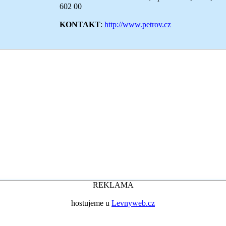
602 00
KONTAKT
:
http://www.petrov.cz
REKLAMA
hostujeme u
Levnyweb.cz