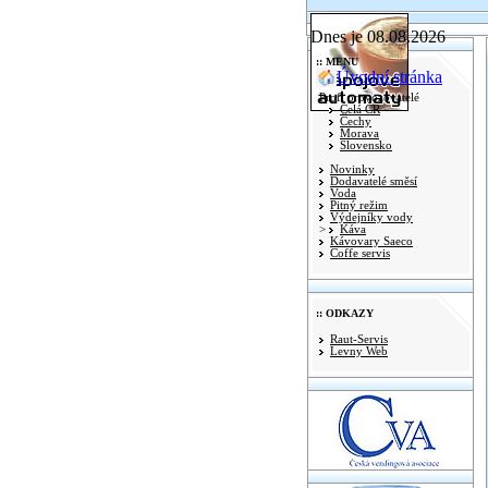
Dnes je 08.08.2026
:: MENU
Úvodní stránka
Profi provozovatelé
Celá ČR
Čechy
Morava
Slovensko
Novinky
Dodavatelé směsí
Voda
Pitný režim
Výdejníky vody
>
Káva
Kávovary Saeco
Coffe servis
:: ODKAZY
Raut-Servis
Levny Web