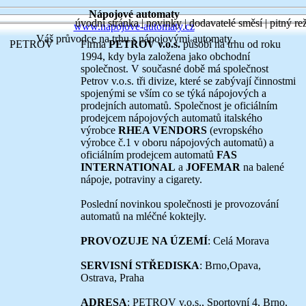
Nápojové automaty
úvodní stránka
|
novinky
|
dodavatelé směsí
|
pitný re
www.napojove-automaty.cz
Váš průvodce na trhu s nápojovými automaty
PETROV
Firma
PETROV v.o.s.
působí na trhu od roku
1994, kdy byla založena jako obchodní
společnost. V současné době má společnost
Petrov v.o.s. tři divize, které se zabývají činnostmi
spojenými se vším co se týká nápojových a
prodejních automatů. Společnost je oficiálním
prodejcem nápojových automatů italského
výrobce
RHEA VENDORS
(evropského
výrobce č.1 v oboru nápojových automatů) a
oficiálním prodejcem automatů
FAS
INTERNATIONAL
a
JOFEMAR
na balené
nápoje, potraviny a cigarety.
Poslední novinkou společnosti je provozování
automatů na mléčné koktejly.
PROVOZUJE NA ÚZEMÍ
: Celá Morava
SERVISNÍ STŘEDISKA
: Brno,Opava,
Ostrava, Praha
ADRESA
: PETROV v.o.s., Sportovní 4, Brno,