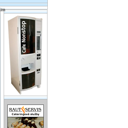
žim
REKLAMA